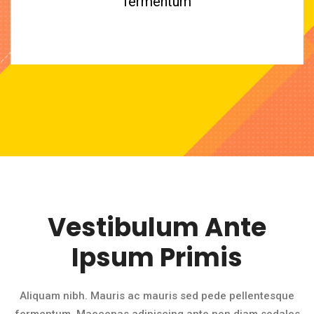
fermentum
Vestibulum Ante
Ipsum Primis
Aliquam nibh. Mauris ac mauris sed pede pellentesque